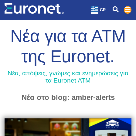
GR
Νέα για τα ΑΤΜ
της Euronet.
Nέα, απόψεις, γνώμες και ενημερώσεις για
τα Euronet ATM
Νέα στο blog: amber-alerts