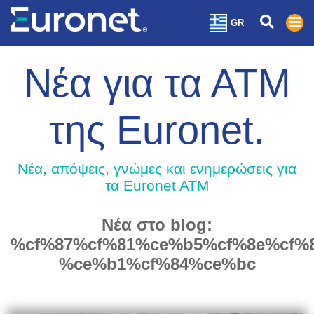
GR
Νέα για τα ΑΤΜ
της Euronet.
Nέα, απόψεις, γνώμες και ενημερώσεις για
τα Euronet ATM
Νέα στο blog:
%cf%87%cf%81%ce%b5%cf%8e%cf%
%ce%b1%cf%84%ce%bc