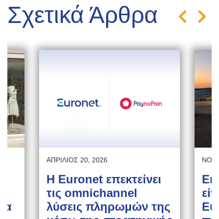
Σχετικά Άρθρα
ΑΠΡΊΛΙΟΣ 20, 2026
ΝΟΈΜ
Η Euronet επεκτείνει
Εκ
τις omnichannel
εί
δα
λύσεις πληρωμών της
Eur