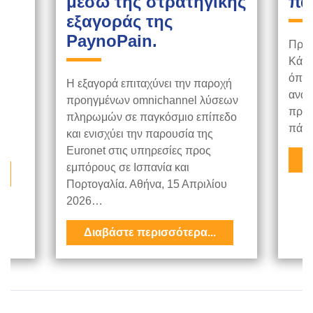
μέσω της στρατηγικής
πα
εξαγοράς της
PaynoPain.
η
Πρόσ
σε
Κάσο
,
όπου
Η εξαγορά επιταχύνει την παροχή
ανάγ
προηγμένων omnichannel λύσεων
ι
πρόσ
πληρωμών σε παγκόσμιο επίπεδο
ν
πάντ
και ενισχύει την παρουσία της
Euronet στις υπηρεσίες προς
Δ
εμπόρους σε Ισπανία και
Πορτογαλία. Αθήνα, 15 Απριλίου
2026…
Διαβάστε περισσότερα...