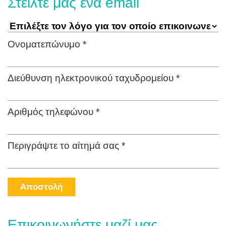
Στείλτε μας ένα email
Ονοματεπώνυμο *
Διεύθυνση ηλεκτρονικού ταχυδρομείου *
Αριθμός τηλεφώνου *
Περιγράψτε το αίτημά σας *
Αποστολή
Επικοινωνήστε μαζί μας