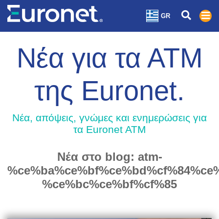
GR
Νέα για τα ΑΤΜ
της Euronet.
Nέα, απόψεις, γνώμες και ενημερώσεις για
τα Euronet ATM
Νέα στο blog: atm-
%ce%ba%ce%bf%ce%bd%cf%84%ce%
%ce%bc%ce%bf%cf%85