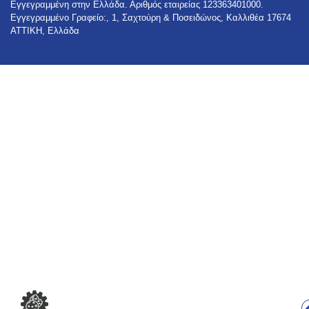
Εγγεγραμμένη στην Ελλάδα. Αριθμός εταιρείας 123363401000.
Εγγεγραμμένο Γραφείο:, 1, Σαχτούρη & Ποσειδώνος, Καλλιθέα 17674
ΑΤΤΙΚΗ, Ελλάδα