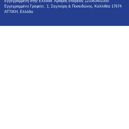
Εγγεγραμμένη στην Ελλάδα. Αριθμός εταιρείας 123363401000.
Εγγεγραμμένο Γραφείο:, 1, Σαχτούρη & Ποσειδώνος, Καλλιθέα 17674
ΑΤΤΙΚΗ, Ελλάδα