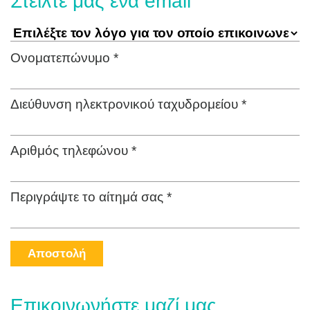
Στείλτε μας ένα email
Ονοματεπώνυμο *
Διεύθυνση ηλεκτρονικού ταχυδρομείου *
Αριθμός τηλεφώνου *
Περιγράψτε το αίτημά σας *
Αποστολή
Επικοινωνήστε μαζί μας