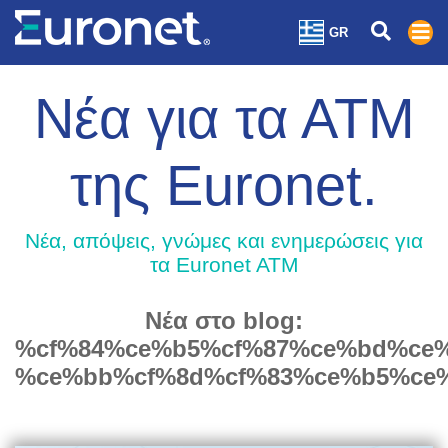
GR
Νέα για τα ΑΤΜ
της Euronet.
Nέα, απόψεις, γνώμες και ενημερώσεις για
τα Euronet ATM
Νέα στο blog:
%cf%84%ce%b5%cf%87%ce%bd%ce%
%ce%bb%cf%8d%cf%83%ce%b5%ce