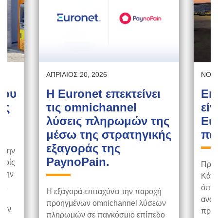
ΑΠΡΊΛΙΟΣ 20, 2026
ΝΟΈΜ
ύου
Η Euronet επεκτείνει
Εκ
ίς
τις omnichannel
εί
λύσεις πληρωμών της
Eur
μέσω της στρατηγικής
πα
εξαγοράς της
ε την
PaynoPain.
Χωρίς
Πρόσ
στην
Κάσο
ους
όπου
Η εξαγορά επιταχύνει την παροχή
ανάγ
προηγμένων omnichannel λύσεων
κών
πρόσ
πληρωμών σε παγκόσμιο επίπεδο