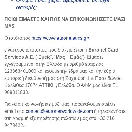
Οι νόμοι ποιας χώρας εφαρμόζονται σε τυχόν
διαφορές;
ΠΟΙΟΙ ΕΙΜΑΣΤΕ ΚΑΙ ΠΩΣ ΝΑ ΕΠΙΚΟΙΝΩΝΗΣΕΤΕ ΜΑΖΙ
ΜΑΣ
Ο ιστότοπος
https://www.euronetatms.gr/
είναι ένας ιστότοπος που διαχειρίζεται η
Euronet Card
Services Α.Ε.
(“
Εμείς
“, “
Μας
“, “
Εμάς
“). Είμαστε
εγγεγραμμένοι στην Ελλάδα με αριθμό εταιρείας
123363401000 και έχουμε την έδρα μας και την κύρια
εμπορική διεύθυνσή μας στη Σαχτούρη 1 & Ποσειδώνος,
Καλλιθέα 17674 ΑΤΤΙΚΗ, Ελλάδα. Ο ΑΦΜ μας είναι EL
999311933.
Για να επικοινωνήσετε μαζί μας, παρακαλούμε στείλτε
email στο
contact@euronetworldwide.com
ή τηλεφωνήστε
στη γραμμή εξυπηρέτησης πελατών μας στο +30 210
9478422.