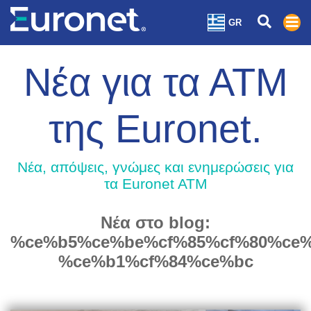
GR
Νέα για τα ΑΤΜ
της Euronet.
Nέα, απόψεις, γνώμες και ενημερώσεις για
τα Euronet ATM
Νέα στο blog:
%ce%b5%ce%be%cf%85%cf%80%ce%
%ce%b1%cf%84%ce%bc