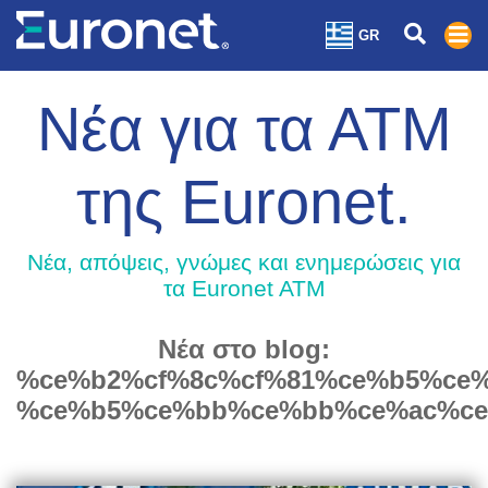
GR
Νέα για τα ΑΤΜ
της Euronet.
Nέα, απόψεις, γνώμες και ενημερώσεις για
τα Euronet ATM
Νέα στο blog:
%ce%b2%cf%8c%cf%81%ce%b5%ce%
%ce%b5%ce%bb%ce%bb%ce%ac%c