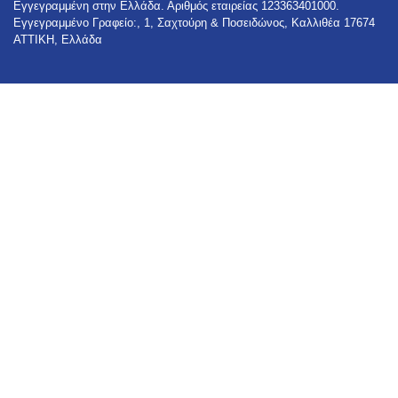
Εγγεγραμμένη στην Ελλάδα. Αριθμός εταιρείας 123363401000.
Εγγεγραμμένο Γραφείο:, 1, Σαχτούρη & Ποσειδώνος, Καλλιθέα 17674
ΑΤΤΙΚΗ, Ελλάδα