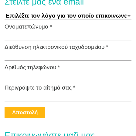
Στείλτε μας ένα email
Ονοματεπώνυμο *
Διεύθυνση ηλεκτρονικού ταχυδρομείου *
Αριθμός τηλεφώνου *
Περιγράψτε το αίτημά σας *
Αποστολή
Επικοινωνήστε μαζί μας