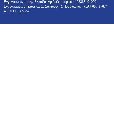
Εγγεγραμμένη στην Ελλάδα. Αριθμός εταιρείας 123363401000.
Εγγεγραμμένο Γραφείο:, 1, Σαχτούρη & Ποσειδώνος, Καλλιθέα 17674
ΑΤΤΙΚΗ, Ελλάδα