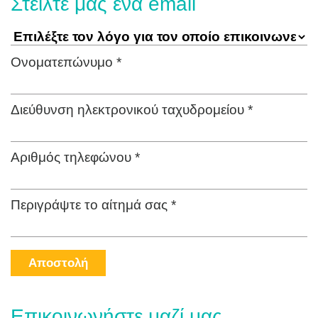
Στείλτε μας ένα email
Ονοματεπώνυμο *
Διεύθυνση ηλεκτρονικού ταχυδρομείου *
Αριθμός τηλεφώνου *
Περιγράψτε το αίτημά σας *
Αποστολή
Επικοινωνήστε μαζί μας