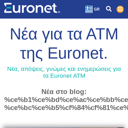
GR
Νέα για τα ΑΤΜ
της Euronet.
Nέα, απόψεις, γνώμες και ενημερώσεις για
τα Euronet ATM
Νέα στο blog:
%ce%b1%ce%bd%ce%ac%ce%bb%ce
%ce%bc%ce%b5%cf%84%cf%81%ce%